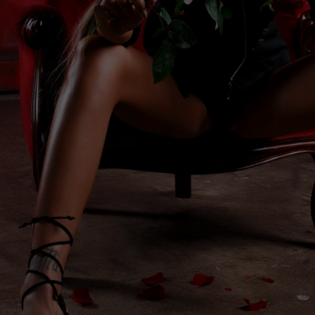
Девушки премиум-уровня
— это:
Внешность, вызывающая уважение и восхищение
одновременно;
Безупречный уход, грамотная речь, тонкие манеры;
Энергия, которую невозможно сымитировать —
она или есть, или нет;
Умение быть рядом не назойливо, а правильно.
Премиум эскорт в Москве
— это не просто
“дорого”. Это чёткое попадание в образ жизни.
Когда рядом женщина, с которой можно быть
собой: успешным, уверенным, уставшим,
возбуждённым. Любым. И она не испортит это
состояние — она его дополнит.
Ты можешь выбрать девушку:
для светского выхода;
для делового ужина;
для уединённой ночи в пентхаусе;
для путешествия на выходные.
И в каждом из этих случаев ты получишь
не услугу
— а стиль
.
Подачу. Чувство вкуса. Контроль. И полное
совпадение с тем уровнем, к которому ты привык.
Премиальный эскорт от Leopard
— это когда всё
красиво, без напряжения и без компромиссов.